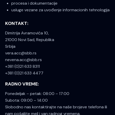
procesa i dokumentacije
usluge vezane za uvođenje informacionih tehnologija
KONTAKT:
Dimitrija Avramovića 10,
21000 Novi Sad, Republika
Srbija
vera.acc@sbb.rs
nevena.acc@sbb.rs
+381 (0)21 633 8311
+381 (0)21 633 4477
RADNO VREME:
Ponedeljak – petak: 08:00 – 17:00
Subota: 09:00 – 14:00
Slobodno nas kontaktirajte na naše brojeve telefona ili
nam pošaljite meil i van radnog vremena.