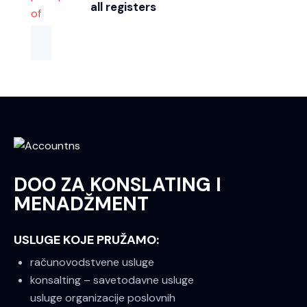
all registers
DOO ZA KONSLATING I
MENADŽMENT
USLUGE KOJE PRUŽAMO:
računovodstvene usluge
konsalting – savetodavne usluge
usluge organizacije poslovnih