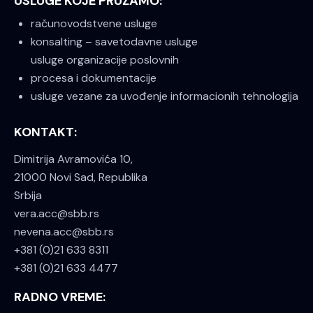
USLUGE KOJE PRUŽAMO:
računovodstvene usluge
konsalting – savetodavne usluge
usluge organizacije poslovnih
procesa i dokumentacije
usluge vezane za uvođenje informacionih tehnologija
KONTAKT:
Dimitrija Avramovića 10,
21000 Novi Sad, Republika
Srbija
vera.acc@sbb.rs
nevena.acc@sbb.rs
+381 (0)21 633 8311
+381 (0)21 633 4477
RADNO VREME: