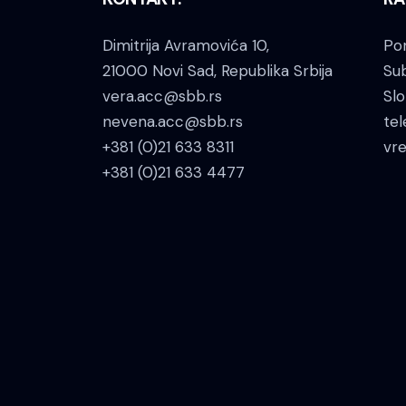
Dimitrija Avramovića 10,
Pon
21000 Novi Sad, Republika Srbija
Su
vera.acc@sbb.rs
Slo
nevena.acc@sbb.rs
tel
+381 (0)21 633 8311
vr
+381 (0)21 633 4477