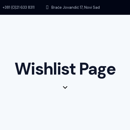
+381 (0)21 633 8311
Braće Jovandić 17, Novi Sad
Wishlist Page