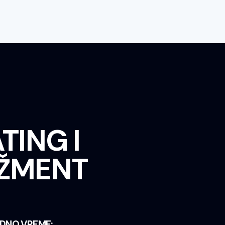
TING I
ŽMENT
DNO VREME: