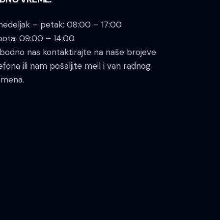
edeljak – petak: 08:00 – 17:00
bota: 09:00 – 14:00
bodno nas kontaktirajte na naše brojeve
efona ili nam pošaljite meil i van radnog
emena.