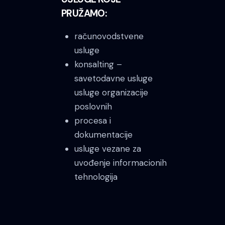
PRUŽAMO:
računovodstvene
usluge
konsalting –
savetodavne usluge
usluge organizacije
poslovnih
procesa i
dokumentacije
usluge vezane za
uvođenje informacionih
tehnologija