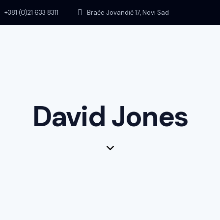
+381 (0)21 633 8311
Braće Jovandić 17, Novi Sad
David Jones