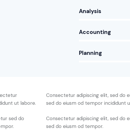
Analysis
80%
Accounting
90%
Planning
88%
sectetur
Consectetur adipiscing elit, sed do e
didunt ut labore.
sed do eiusm od tempor incididunt u
etur sed do
Consectetur adipiscing elit, sed do e
empor.
sed do eiusm od tempor.