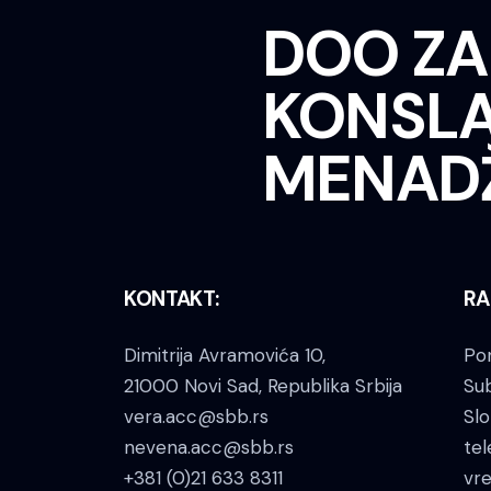
DOO ZA
KONSLA
MENAD
KONTAKT:
RA
Dimitrija Avramovića 10,
Pon
21000 Novi Sad, Republika Srbija
Su
vera.acc@sbb.rs
Slo
nevena.acc@sbb.rs
tel
+381 (0)21 633 8311
vr