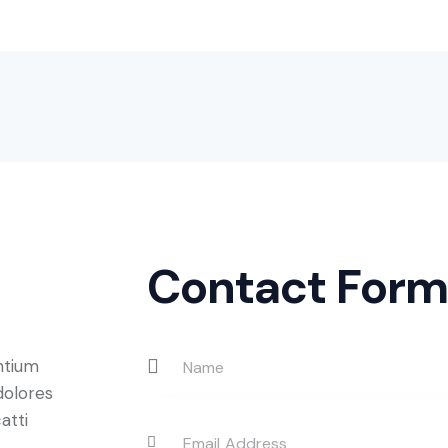
Contact Form
ntium
dolores
atti