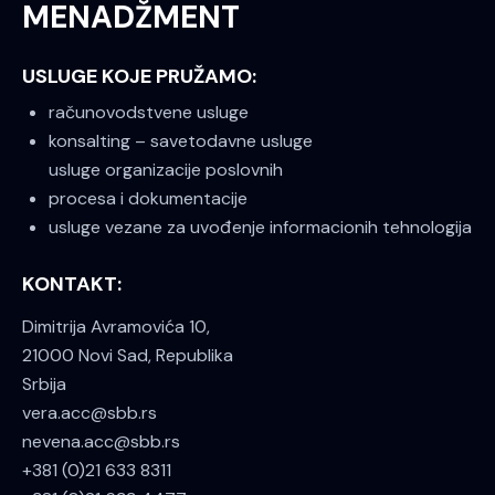
MENADŽMENT
USLUGE KOJE PRUŽAMO:
računovodstvene usluge
konsalting – savetodavne usluge
usluge organizacije poslovnih
procesa i dokumentacije
usluge vezane za uvođenje informacionih tehnologija
KONTAKT:
Dimitrija Avramovića 10,
21000 Novi Sad, Republika
Srbija
vera.acc@sbb.rs
nevena.acc@sbb.rs
+381 (0)21 633 8311