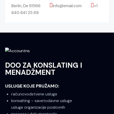
Berlin, De 81566
info@email.com
+1
840 841 25 69
DOO ZA KONSLATING I
MENADŽMENT
USLUGE KOJE PRUŽAMO:
računovodstvene usluge
konsalting – savetodavne usluge
usluge organizacije poslovnih
procesa i dokumentacije