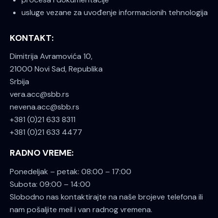
usluge vezane za uvođenje informacionih tehnologija
KONTAKT:
Dimitrija Avramovića 10,
21000 Novi Sad, Republika
Srbija
vera.acc@sbb.rs
nevena.acc@sbb.rs
+381 (0)21 633 8311
+381 (0)21 633 4477
RADNO VREME:
Ponedeljak – petak: 08:00 – 17:00
Subota: 09:00 – 14:00
Slobodno nas kontaktirajte na naše brojeve telefona ili
nam pošaljite meil i van radnog vremena.